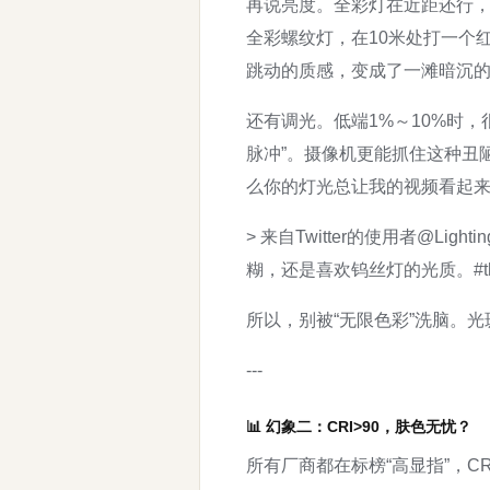
再说亮度。全彩灯在近距还行，
全彩螺纹灯，在10米处打一个
跳动的质感，变成了一滩暗沉
还有调光。低端1%～10%时
脉冲”。摄像机更能抓住这种丑
么你的灯光总让我的视频看起来
> 来自Twitter的使用者@Lig
糊，还是喜欢钨丝灯的光质。#thea
所以，别被“无限色彩”洗脑。
---
📊 幻象二：CRI>90，肤色无忧？
所有厂商都在标榜“高显指”，C