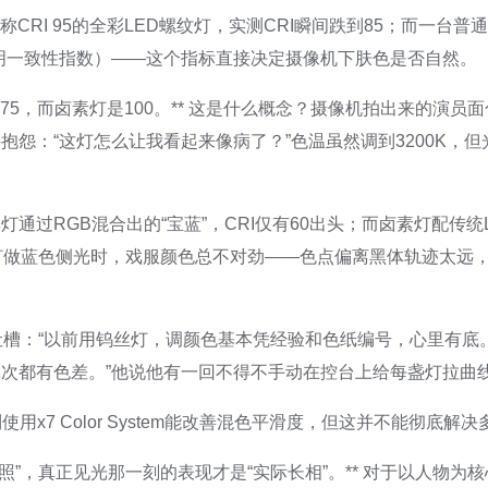
CRI 95的全彩LED螺纹灯，实测CRI瞬间跌到85；而一台普通的卤
视照明一致性指数）——这个指标直接决定摄像机下肤色是否自然。
只有75，而卤素灯是100。** 这是什么概念？摄像机拍出来的演
抱怨：“这灯怎么让我看起来像病了？”色温虽然调到3200K，
通过RGB混合出的“宝蓝”，CRI仅有60出头；而卤素灯配传统L
灯做蓝色侧光时，戏服颜色总不对劲——色点偏离黑体轨迹太远
吐槽：“以前用钨丝灯，调颜色基本凭经验和色纸编号，心里有底
次都有色差。”他说他有一回不得不手动在控台上给每盏灯拉曲
系列使用x7 Color System能改善混色平滑度，但这并不能彻
证件照”，真正见光那一刻的表现才是“实际长相”。** 对于以人物