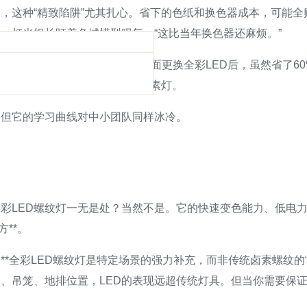
，这种“精致陷阱”尤其扎心。省下的色纸和换色器成本，可能
，灯光组长盯着色域模型叹气：“这比当年换色器还麻烦。”
上有位技术总监分享过案例：某学院剧院全面更换全彩LED后，虽然省
急在面光吊杆上重新加回几盏老卤素灯。
，但它的学习曲线对中小团队同样冰冷。
彩LED螺纹灯一无是处？当然不是。它的快速变色能力、低电
**。
*全彩LED螺纹灯是特定场景的强力补充，而非传统卤素螺纹的“
、吊笼、地排位置，LED的表现远超传统灯具。但当你需要保