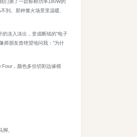
我们测了一款标称功率180W的
%不到。那种篝火场景里温暖、
计的淡入淡出，变成断续的“电子
像师朋友曾绝望地问我：“为什
rce Four，颜色多但切割边缘模
马脚。