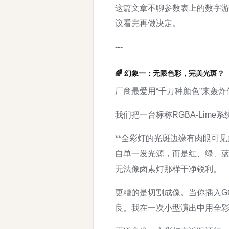
这篇文章不聊参数表上的数字游
议看完再做决定。
---
🌈 幻象一：无限色彩，完美光斑？
厂商最爱用“千万种颜色”来轰
我们把一台标称RGBA-Lime
**全彩灯的光斑边缘有肉眼可见
自单一发光源，而是红、绿、
无法像卤素灯那样干净锐利。
更糟的是切割成像。当你插入G
良。我在一次小型演出中用全