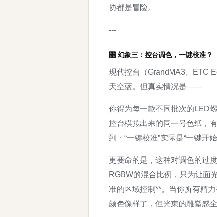
协都是冒险。
---
🎛️ 幻象三：控台调色，一键校准？
现代控台（GrandMA3、ET
天空蓝。但真实情况是——
你得为每一款不同批次的LED
控台模拟出来的同一号色纸，
到：“一键校准”实际是“一键开始
更要命的是，这种对调色的过
RGBW的混合比例，只为让面
准的区域控制**。当你所有精
颜色像样了，但光束的雕塑感