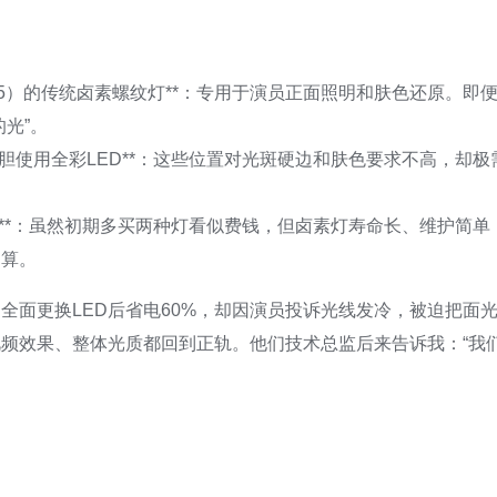
I（≥95）的传统卤素螺纹灯**：专用于演员正面照明和肤色还原。
光”。
排大胆使用全彩LED**：这些位置对光斑硬边和肤色要求不高，却
更低**：虽然初期多买两种灯看似费钱，但卤素灯寿命长、维护简单
划算。
全面更换LED后省电60%，却因演员投诉光线发冷，被迫把面
频效果、整体光质都回到正轨。他们技术总监后来告诉我：“我们