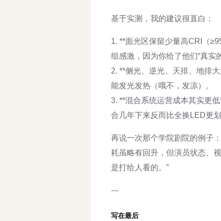
基于实测，我的建议很直白：
1. **面光区保留少量高CR
组感激，因为你给了他们“真实的
2. **侧光、逆光、天排、地
能发光发热（哦不，发凉）。
3. **混合系统运营成本其实
合几年下来反而比全换LED更
再说一次那个学院剧院的例子：
耗虽略有回升，但演员状态、视
是打给人看的。”
---
写在最后