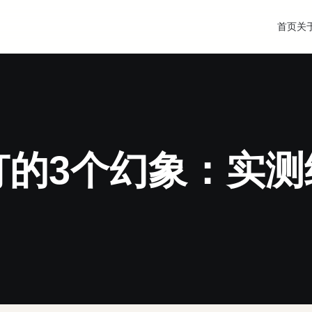
首页
关
灯的3个幻象：实测