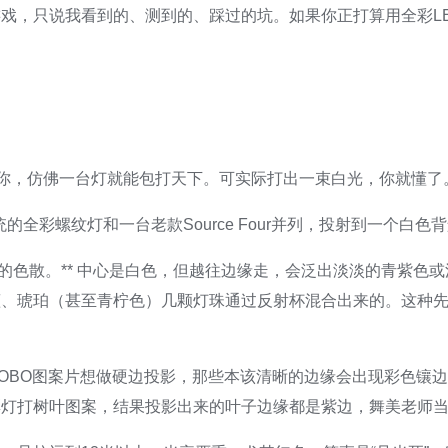
戏，只说我看到的、测到的、踩过的坑。如果你正打算用全彩L
炸你，仿佛一台灯就能包打天下。可实际打出一束白光，你就懂了
系统的全彩螺纹灯和一台老款Source Four并列，投射到一个
的色散。** 中心是白色，但越往边缘走，会泛出淡淡的青紫色或
蓝、琥珀（甚至青柠色）几颗灯珠通过反射杯混合出来的。这种
OBO图案片想做硬边投影，那些本该清晰的边缘会出现彩色镶边
彩灯打树叶图案，结果投影出来的叶子边缘都是紫边，舞美老师