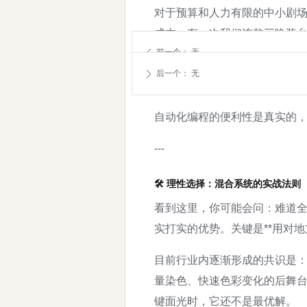
对于预算和人力有限的中小剧场
成本。有一次我们连熬三晚装台
前一个：
无
ꄴ
> ControlBooth论坛
后一个：
无
ꄲ
诉“光线发冷”，院方不得不紧
自动化编程的便利性是真实的
---
🛠️ 理性选择：混合系统的实战法则
看到这里，你可能会问：难道全
实打实的优势。关键是**用对地方
目前行业内逐渐形成的共识是：*
量染色、快速色彩变化的后舞台
键面光时，它还不是最优解。