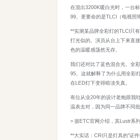
在混出3200K暖白光时，一台标称
99。更要命的是TLCI（电
**实测某品牌全彩灯的TLCI
打光似的。演员从台上下来直接
色的温暖感荡然无存。
我们还对比了蓝色混合光。全彩灯
95。这就解释了为什么用全彩
在LED灯下变得暗淡失真。
有位从业20年的设计老炮跟我
温表去对，因为同一品牌不同批
> 据ETC官网介绍，其Lustr
**大实话：CRI只是灯具的“