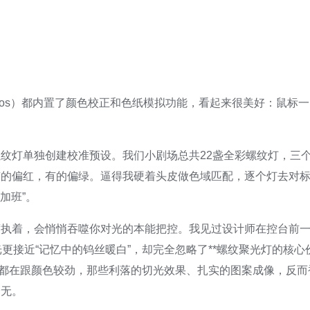
C Eos）都内置了颜色校正和色纸模拟功能，看起来很美好：鼠标一点
螺纹灯单独创建校准预设。我们小剧场总共22盏全彩螺纹灯，三
有的偏红，有的偏绿。逼得我硬着头皮做色域匹配，逐个灯去对
加班”。
度执着，会悄悄吞噬你对光的本能把控。我见过设计师在控台前
光更接近“记忆中的钨丝暖白”，却完全忽略了**螺纹聚光灯的核
力都在跟颜色较劲，那些利落的切光效果、扎实的图案成像，反
全无。