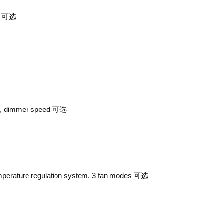
K 可选
选, dimmer speed 可选
perature regulation system, 3 fan modes 可选