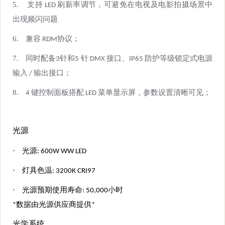
5.
支持 LED 刷新率调节，可避免在电视及电影拍摄场景中
出现频闪问题
6.
兼容 RDM协议；
7.
同时配备3针和
5 针 DMX 接口、IP65 防护等级锁定式电源
输入 / 输出接口；
8.
4 键控制面板搭配 L
E
D 菜单显示屏，参数设置清晰可见；
光源
·
光源: 6
0
0W
WW LED
·
灯具色温:
3200K
CRI97
·
光源预期使用寿命:
5
0,000小时
*数据由光源供应商提供*
光学系统