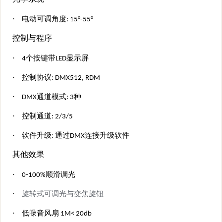
·
电动可调角度
:
15
°
-
5
5
°
控制与程序
·
4个按键
带LED显示屏
·
控制协议: DMX512, RDM
·
DMX通道模式:
3
种
·
控制通道:
2/3/5
·
软件升级: 通过DMX连接升级软件
其他效果
·
0-100%顺滑调光
·
旋转式
可调光
与变焦旋钮
·
低噪音风扇 1M< 20db