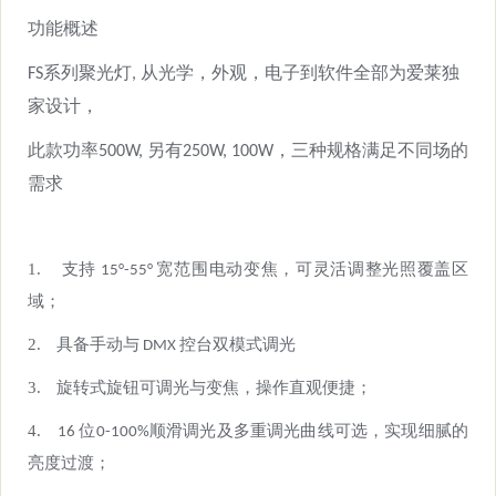
功能概述
FS系列聚光灯, 从光学，外观，电子到软件全部为爱莱独
家设计，
此款功率500W, 另有250W, 100W，三种规格满足不同场
的
需求
1.
支持 1
5
°-
55
° 宽范围
电动
变焦，可灵活调整光照覆盖区
域；
2.
具备手动与 DMX 控台双模式调光
3.
旋转式旋钮
可调光
与变焦，操作直观便捷；
4.
16 位
0-100%顺滑
调光及
多重
调光曲线
可选
，实现细腻的
亮度过渡；