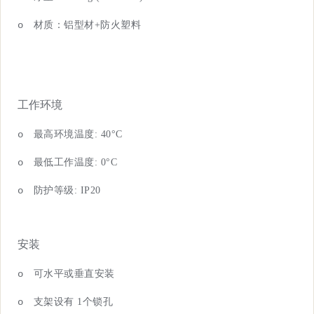
o
材质：铝型
材
+
防火塑料
工作环境
o
最高环境温
度
: 40°C
o
最低工作温
度
: 0°C
o
防护等
级
: IP20
安装
o
可水平或垂直安装
o
支架设
有
1
个锁孔