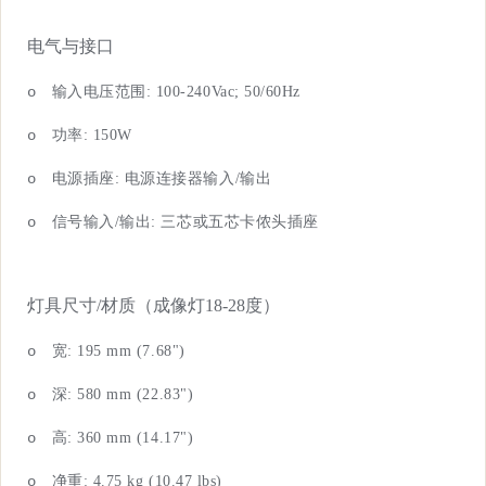
电气与接口
o
输入电压范
围
: 100-240Vac; 50/60Hz
o
功
率
:
150
W
o
电源插
座
:
电源连接器输
入
/
输出
o
信号输
入
/
输
出
:
三芯或五芯卡侬头插座
灯具
尺
寸
/
材质（成像
灯
18-2
8
度）
o
宽
:
195
mm (
7.68
")
o
深
:
580
mm (
22.83
")
o
高
:
360
mm (1
4.17
")
o
净
重
:
4
.75
kg (
10.47
lbs)