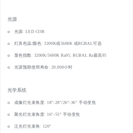
光源
o
光
源
: LED
COB
o
灯具色温
/
颜色
:
32
00K
或
56
00K
或
RGBA
L
可选
o
显色指
数
: 3200K/5600K Ra95, RGBAL R
a
最
高
95
o
光源预期使用寿
命
: 20,00
0
小时
光学系统
o
成像灯光束角度
: 1
8
°
-28
°
/26
°
-36
°
手动变焦
o
聚光灯光束角度
: 1
6
°
-55
°
手动变焦
o
泛光灯光束角
: 1
20
°