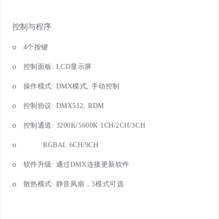
控制与程序
o
4
个按键
o
控制面
板
: LC
D
显示屏
o
操作模
式
: DM
X
模
式
,
手动控制
o
控制协
议
: DMX512, RDM
o
控制通
道
:
3200K/5600K
1
CH
/2
CH/3CH
o
RGBAL 6CH/9CH
o
软件升
级
:
通
过
DM
X
连接更新软件
o
散热模
式
:
静音风扇
，
3
模式可选