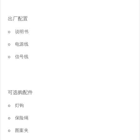
出厂配置
o
说明书
o
电源线
o
信号线
可选购配件
o
灯钩
o
保险绳
o
图案夹